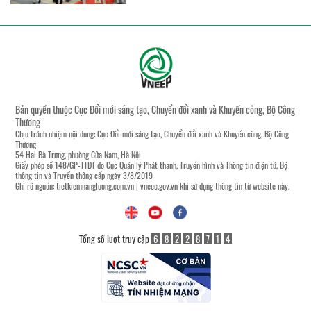
Bản quyền thuộc Cục Đổi mới sáng tạo, Chuyển đổi xanh và Khuyến công, Bộ Công
Thương
Chịu trách nhiệm nội dung: Cục Đổi mới sáng tạo, Chuyển đổi xanh và Khuyến công, Bộ Công
Thương
54 Hai Bà Trưng, phường Cửa Nam, Hà Nội
Giấy phép số 148/GP-TTĐT do Cục Quản lý Phát thanh, Truyền hình và Thông tin điện tử, Bộ
thông tin và Truyền thông cấp ngày 3/8/2019
Ghi rõ nguồn:
tietkiemnangluong.com.vn
|
vneec.gov.vn
khi sử dụng thông tin từ website này.
Tổng số lượt truy cập
6
8
2
2
8
7
1
4