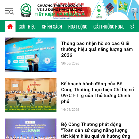
Thứ bảy, 08/08/2026 | 10:06 GMT+7
TIÊU ĐIỂM
GIỚI THIỆU
CHÍNH SÁCH
HOẠT ĐỘNG
GIẢI THƯỞNG HQNL
SẢN 
Thông báo nhận hồ sơ các Giải
thưởng hiệu quả năng lượng năm
2026
30/06/2026
Kế hoạch hành động của Bộ
Công Thương thực hiện Chỉ thị số
09/CT-TTg của Thủ tướng Chính
phủ
14/04/2026
Bộ Công Thương phát động
"Toàn dân sử dụng năng lượng
tiết kiệm hiệu quả và hưởng ứng