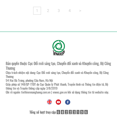
1
2
3
4
>
Bản quyền thuộc Cục Đổi mới sáng tạo, Chuyển đổi xanh và Khuyến công, Bộ Công
Thương
Chịu trách nhiệm nội dung: Cục Đổi mới sáng tạo, Chuyển đổi xanh và Khuyến công, Bộ Công
Thương
54 Hai Bà Trưng, phường Cửa Nam, Hà Nội
Giấy phép số 148/GP-TTĐT do Cục Quản lý Phát thanh, Truyền hình và Thông tin điện tử, Bộ
thông tin và Truyền thông cấp ngày 3/8/2019
Ghi rõ nguồn:
tietkiemnangluong.com.vn
|
vneec.gov.vn
khi sử dụng thông tin từ website này.
Tổng số lượt truy cập
6
8
2
2
3
1
9
6