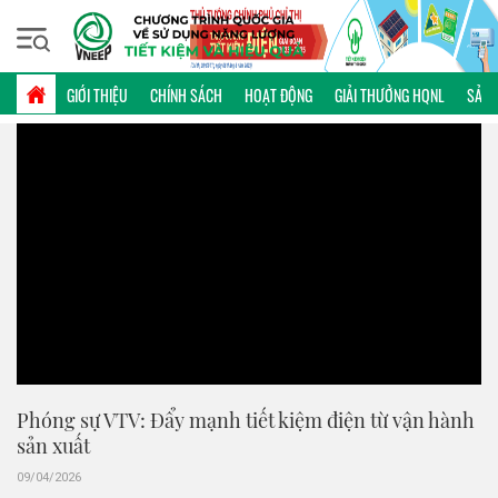
Thứ năm, 06/08/2026 | 17:08 GMT+7
VIDEO
GIỚI THIỆU
CHÍNH SÁCH
HOẠT ĐỘNG
GIẢI THƯỞNG HQNL
SẢN 
Phóng sự VTV: Đẩy mạnh tiết kiệm điện từ vận hành
sản xuất
09/04/2026